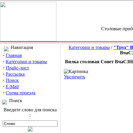
Столовые приб
Навигация
Категории и товары
/
"Труд" 
ВчаС
·
Главная
·
Категории и товары
Вилка столовая Сонет ВчаС3Н
·
Прайс-лист
·
Рассылка
Увеличить
·
Поиск
·
E-Mail
·
Схема проезда
Поиск
Введите слово для поиска
: